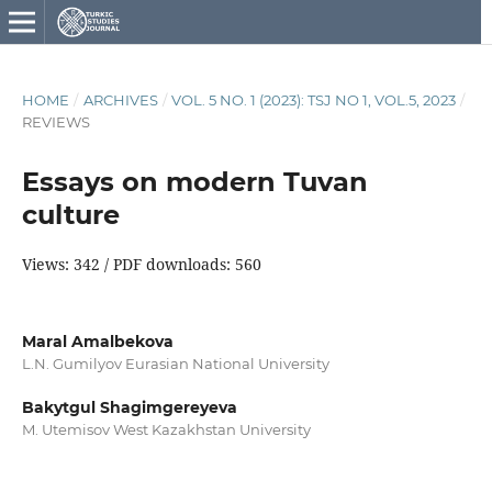
HOME
/
ARCHIVES
/
VOL. 5 NO. 1 (2023): TSJ NO 1, VOL.5, 2023
/
REVIEWS
Essays on modern Tuvan
culture
Views: 342 / PDF downloads: 560
Maral Amalbekova
L.N. Gumilyov Eurasian National University
Bakytgul Shagimgereyeva
M. Utemisov West Kazakhstan University