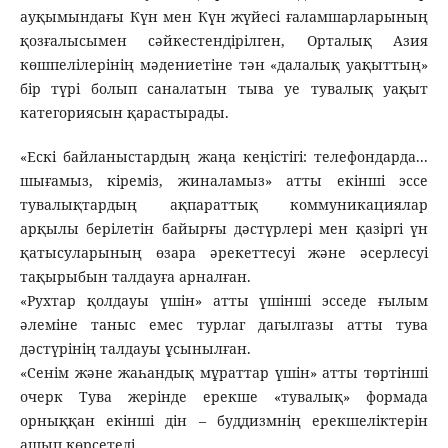
ауқымындағы Күн мен Күн жүйесі ғаламшарларының
қозғалысымен сәйкестендірілген, Орталық Азия
көшпелілерінің мәдениетіне тән «далалық уақыттың»
бір түрі болып саналатын тыва уе тувалық уақыт
категориясын қарастырады.
«Ескі байланыстардың жаңа кеңістігі: телефондарда...
шығамыз, кіреміз, жиналамыз» атты екінші эссе
тувалықтардың ақпараттық коммуникациялар
арқылы берілетін байырғы дәстүрлері мен қазіргі үн
қатысуларының өзара әрекеттесуі және әсерлесуі
тақырыбын талдауға арналған.
«Рухтар қолдауы үшін» атты үшінші эсседе ғылым
әлеміне таныс емес турлаг дагылгазы атты тува
дәстүрінің талдауы ұсынылған.
«Сенім және жаһандық мұраттар үшін» атты төртінші
очерк Тува жерінде ерекше «тувалық» формада
орныққан екінші дін – буддизмнің ерекшеліктерін
ашып көрсетеді.