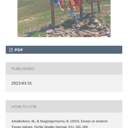
PDF
PUBLISHED
2023-03-31
HOW TO CITE
Amalbekova, M., & Shagimgereyeva, B. (2023). Essays on modern
Tuvan culture.
Turkic Studies Journal
,
5
(1), 162–169.