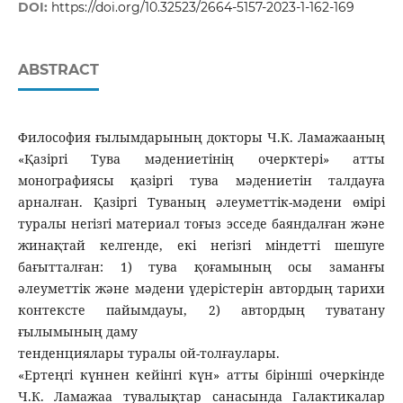
DOI:
https://doi.org/10.32523/2664-5157-2023-1-162-169
ABSTRACT
Философия ғылымдарының докторы Ч.К. Ламажааның
«Қазіргі Тува мәдениетінің очерктері» атты
монографиясы қазіргі тува мәдениетін талдауға
арналған. Қазіргі Туваның әлеуметтік-мәдени өмірі
туралы негізгі материал тоғыз эсседе баяндалған және
жинақтай келгенде, екі негізгі міндетті шешуге
бағытталған: 1) тува қоғамының осы заманғы
әлеуметтік және мәдени үдерістерін автордың тарихи
контексте пайымдауы, 2) автордың туватану
ғылымының даму
тенденциялары туралы ой-толғаулары.
«Ертеңгі күннен кейінгі күн» атты бірінші очеркінде
Ч.К. Ламажаа тувалықтар санасында Галактикалар