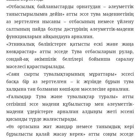
«Отбасылық байланыстарды орнатудан – әлеуметтік
таныстырылымға дейін» атты эссе тува мәдениетінің
аз зерттелген нысаны – отбасының немесе үйлену
салтының пайда болуы дәстүрінің әлеуметтік-мәдени
функцияларын айқындауға арналған.
«Этникалық бөліністерге қатысты ескі және жаңа
көзқарастар» атты эсседе Тува отбасыларын рулар,
сондай-ақ әкімшілік белгілері бойынша саралау
мәселесі қарастырылады.
«Саян сырты тувалықтарының мұраттары» эссесі
басқа бір аз зерттелген – іс жүзінде бұрын тува
халқына тән болмаған көші-қон мәселесіне арналған.
«Ғалымдар Тува және тувалықтар туралы» атты
сегізінші эссе мәдени құбылыстар мен әлеуметтік-
мәдени үдерістерге арналған алдыңғы жеті эссені
қисынды түрде жалғастырады.
«Өз ортасына жат жандар немесе танымдық кері
бұрылысты қалай жасау керек» атты соңғы эсседе